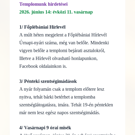
Templomunk hirdetései
2026. június 14: évközi 11. vasárnap
1/ Főplébániai Hírlevél
A múlt héten megjelent a Főplébániai Hírlevél
Úrnapi-nyári száma, még van belőle. Mindenki
vigyen belőle a templomi bejárati asztalokról,
Illetve a Hírlevél olvasható honlapunkon,
Facebook oldalainkon is.
3/ Pénteki szentségimádások
A nyár folyamán csak a templom előtere lesz
nyitva, tehát bárki betérhet a templomba
szentséglátogatásra, imára. Tehát 19-én pénteklen
már nem lesz egész napos szentségimádás.
4/ Vasárnapi 9 órai misék