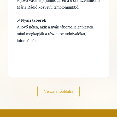
A jövő vasárnap, június 21-én a 9 órai szentmisét a
Mária Rádió közvetíti templomunkból.
5/ Nyári táborok
A jövő héten, akik a nyári táborba jelentkeztek,
mind megkapják a részletese tudnivalókat,
információkat.
Vissza a főoldalra