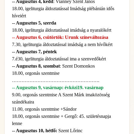
-- Augusztus 4, kedd
: Vianney Szent János
18.00, igeliturgia áldoztatással Imádság plébánián idős
híveiért
-- Augusztus 5, szerda
18.00, igeliturgia áldoztatással imádság a nyaralókért
-- Augusztus 6, csütörtök: Urunk színeváltozása
7.30, igeliturgia áldoztatással imádság a nem hívőkért
-- Augusztus 7, péntek
7.é30, igeliturgia áldoztatással ima a szenvedőkért
-- Augusztus 8, szombat
: Szent Domonkos
18.00, orgonás szentmise
……………………………………………….
-- Augusztus 9, vasárnap: évközi19. vasárnap
9.00, orgonás szentmise A Szent Márk imaközösség
szándékaira
11.00, orgonás szentmise +Sándor
18.00, orgonás szentmise + Gergő: 45. születésnapja
lenne
-- Augusztus 10, hétfő:
Szent Lőrinc