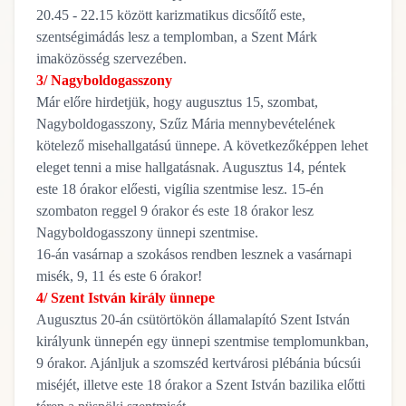
20.45 - 22.15 között karizmatikus dicsőítő este,
szentségimádás lesz a templomban, a Szent Márk
imaközösség szervezében.
3/ Nagyboldogasszony
Már előre hirdetjük, hogy augusztus 15, szombat,
Nagyboldogasszony, Szűz Mária mennybevételének
kötelező misehallgatású ünnepe. A következőképpen lehet
eleget tenni a mise hallgatásnak. Augusztus 14, péntek
este 18 órakor előesti, vigília szentmise lesz. 15-én
szombaton reggel 9 órakor és este 18 órakor lesz
Nagyboldogasszony ünnepi szentmise.
16-án vasárnap a szokásos rendben lesznek a vasárnapi
misék, 9, 11 és este 6 órakor!
4/ Szent István király ünnepe
Augusztus 20-án csütörtökön államalapító Szent István
királyunk ünnepén egy ünnepi szentmise templomunkban,
9 órakor. Ajánljuk a szomszéd kertvárosi plébánia búcsúi
miséjét, illetve este 18 órakor a Szent István bazilika előtti