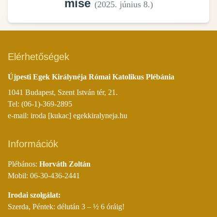
mise
(
2025. június 8.
)
Elérhetőségek
Újpesti Egek Királynéja Római Katolikus Plébánia
1041 Budapest, Szent István tér, 21.
Tel: (06-1)-369-2895
e-mail: iroda [kukac] egekkiralyneja.hu
Információk
Plébános:
Horváth Zoltán
Mobil: 06-30-436-2441
Irodai szolgálat:
Szerda, Péntek: délután 3 – ½ 6 óráig!