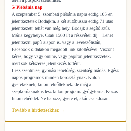
téren a püspöki szentmisét.
5/ Plébánia nap
A szeptember 5, szombati plébánia napra eddig 105-en
jelentkeztetek Bodajkra. a két autóbuszra eddig 71 utas
jelentkezett, tehát van még hely. Bodajk a segítő szűz
Mária kegyhelye. Csak 1500 Ft a részvételi díj. - Lehet
jelentkezni papír alapon is, vagy a levelezőlistán,
Facebook oldalakon megadott link kitöltésével. Viszont
kérés, hogy vagy online, vagy papíron jelentkezzetek,
mert sok kétszeres jelentkezés történt.
Lesz szentmise, gyónási lehetőség, szentségimádás. Egész
napos programok minden korosztálynak. Külön
gyerekeknek, külön felnőtteknek. de még a
szépkorúaknak is lesz külön program: gyógytorna. Közös
finom ebéddel. Ne habozz, gyere el, akár családosan.
Tovább a hirdetésekhez →