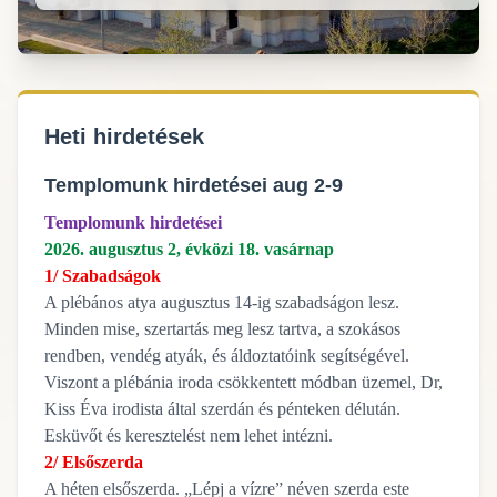
Heti hirdetések
Templomunk hirdetései aug 2-9
Templomunk hirdetései
2026. augusztus 2, évközi 18. vasárnap
1/ Szabadságok
A plébános atya augusztus 14-ig szabadságon lesz.
Minden mise, szertartás meg lesz tartva, a szokásos
rendben, vendég atyák, és áldoztatóink segítségével.
Viszont a plébánia iroda csökkentett módban üzemel, Dr,
Kiss Éva irodista által szerdán és pénteken délután.
Esküvőt és keresztelést nem lehet intézni.
2/ Elsőszerda
A héten elsőszerda. „Lépj a vízre” néven szerda este