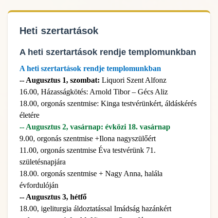
Heti szertartások
A heti szertartások rendje templomunkban
A heti szertartások rendje templomunkban
-- Augusztus 1, szombat:
Liquori Szent Alfonz
16.00, Házasságkötés: Arnold Tibor – Gécs Aliz
18.00, orgonás szentmise: Kinga testvérünkért, áldáskérés
életére
-- Augusztus 2, vasárnap: évközi 18. vasárnap
9.00, orgonás szentmise +Ilona nagyszülőért
11.00, orgonás szentmise Éva testvérünk 71.
születésnapjára
18.00. orgonás szentmise + Nagy Anna, halála
évfordulóján
-- Augusztus 3, hétfő
18.00, igeliturgia áldoztatással Imádság hazánkért