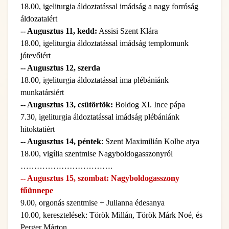
18.00, igeliturgia áldoztatással imádság a nagy forróság
áldozataiért
-- Augusztus 11, kedd:
Assisi Szent Klára
18.00, igeliturgia áldoztatással imádság templomunk
jótevőiért
-- Augusztus 12, szerda
18.00, igeliturgia áldoztatással ima plébániánk
munkatársiért
-- Augusztus 13, csütörtök:
Boldog XI. Ince pápa
7.30, igeliturgia áldoztatással imádság plébániánk
hitoktatiért
-- Augusztus 14, péntek
: Szent Maximilián Kolbe atya
18.00, vigília szentmise Nagyboldogasszonyról
…………………………….
-- Augusztus 15, szombat: Nagyboldogasszony
fűünnepe
9.00, orgonás szentmise + Julianna édesanya
10.00, keresztelések: Török Millán, Török Márk Noé, és
Perger Márton