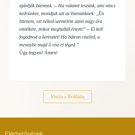
ajánlják Istennek. -- Ha valamit teszünk, ami nincs
kedvünkre, mondjuk azt az Istenünknek: ,,Én
Istenem, ezt néked szentelem azon nagy óra
emlékére, mikor meghaltál értem!'' -- El kell
fogadnod a keresztet! Ha bátran viseled, a
mennybe majd ő visz el téged.”
Úgy legyen! Ámen!
Vissza a főoldalra
Elérhetőségek