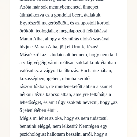
Azóta már sok mennybemenetel ünnepet
átimádkozva ez a gondolat beért, átalakult.
Egyrészről megerősödött, és az apostoli korból
örökölt, teo
lógiailag megalapozott felkiáltássá.
Maran Atha, ahogy a Szentírás utolsó szavával
hívjuk: Maran Atha, jöjj el Urunk, Jézus!
Másrészről az is tudatosult bennem, hogy nem kell
a világ végéig várni: reálisan sokkal konkrétabban
valósul ez a vágyott találkozás. Eucharisztiában,
közös
ségben, igében, utamba kerülő
rászorulókban, de mindenekelőtt abban a szünet
nélküli Jézus-kapcsolatban, amelyre felkínálja a
lehetőséget, és amit úgy szoktak nevezni, hogy „az
ő jelenlé­tében élni”.
Mégis mi lehet az oka, hogy ez nem tudatosul
bennünk eléggé, nem lelkesít? Nemrégen egy
pszichológust hallottam beszélni arról, hogy a