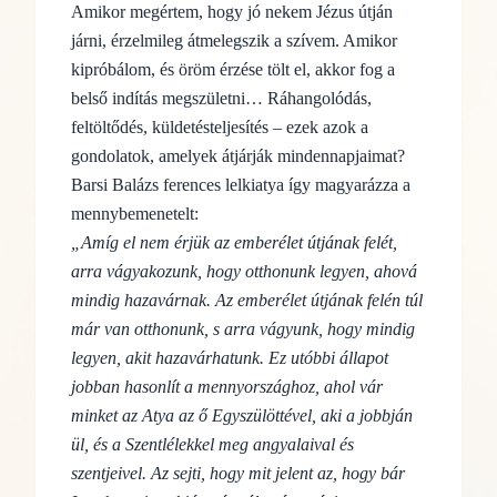
Amikor megértem, hogy jó nekem Jézus útján
járni, érzelmileg átmelegszik a szívem. Amikor
kipróbálom, és öröm érzése tölt el, akkor fog a
belső indítás megszületni… Ráhangolódás,
feltöltődés, küldetésteljesítés – ezek azok a
gondolatok, amelyek átjárják mindennapjaimat?
Barsi Balázs ferences lelkiatya így magyarázza a
mennybemenetelt:
„Amíg el nem érjük az emberélet útjának felét,
arra vágyakozunk, hogy otthonunk legyen, ahová
mindig hazavárnak. Az emberélet útjának felén túl
már van otthonunk, s arra vágyunk, hogy mindig
legyen, akit hazavárhatunk. Ez utóbbi állapot
jobban hasonlít a mennyországhoz, ahol vár
minket az Atya az ő Egyszülöttével, aki a jobbján
ül, és a Szentlélekkel meg angyalaival és
szentjeivel. Az sejti, hogy mit jelent az, hogy bár