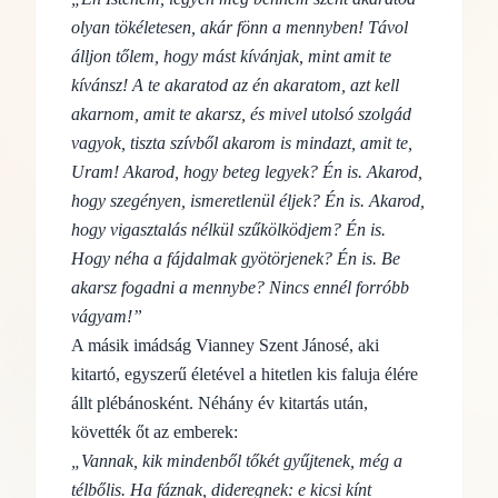
olyan tökéletesen, akár fönn a mennyben! Távol
álljon tőlem, hogy mást kívánjak, mint amit te
kívánsz! A te akaratod az én akaratom, azt kell
akarnom, amit te akarsz, és mivel utolsó szolgád
vagyok, tiszta szívből akarom is mindazt, amit te,
Uram! Akarod, hogy beteg legyek? Én is. Akarod,
hogy szegényen, ismeretlenül éljek? Én is. Akarod,
hogy vigasztalás nélkül szűkölködjem? Én is.
Hogy néha a fájdalmak gyötörjenek? Én is. Be
akarsz fogadni a mennybe? Nincs ennél forróbb
vágyam!”
A másik imádság Vianney Szent Jánosé, aki
kitartó, egyszerű életével a hitetlen kis faluja élére
állt plébánosként. Néhány év kitartás után,
követték őt az emberek:
„Vannak, kik mindenből tőkét gyűjtenek, még a
télbőlis. Ha fáznak, dideregnek: e kicsi kínt