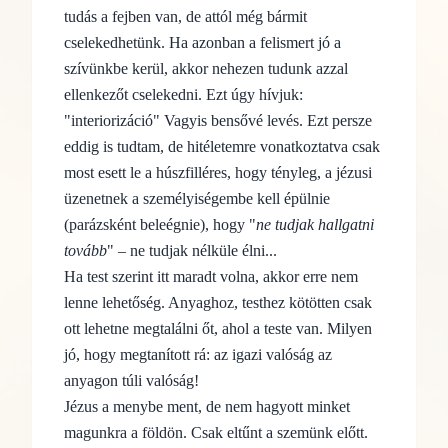
tudás a fejben van, de attól még bármit
cselekedhetünk. Ha azonban a felismert jó a
szívünkbe kerül, akkor nehezen tudunk azzal
ellenkezőt cselekedni. Ezt úgy hívjuk:
"interiorizáció" Vagyis bensővé levés. Ezt persze
eddig is tudtam, de hitéletemre vonatkoztatva csak
most esett le a húszfilléres, hogy tényleg, a jézusi
üzenetnek a személyiségembe kell épülnie
(parázsként beleégnie), hogy "
ne tudjak hallgatni
tovább
" – ne tudjak nélküle élni...
Ha test szerint itt maradt volna, akkor erre nem
lenne lehetőség. Anyag
hoz, testhez kötötten csak
ott lehetne megtalálni őt, ahol a teste van. Milyen
jó, hogy megtanított rá: az igazi valóság az
anyagon túli valóság!
Jézus a menybe ment, de nem hagyott minket
magunkra a földön. Csak eltűnt a szemünk előtt.