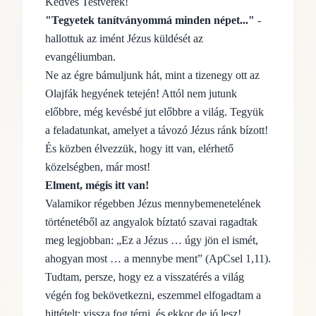
Kedves Testvérek!
"Tegyetek tanítványommá minden népet..."
-
hallottuk az imént Jézus küldését az
evangéliumban.
Ne az égre bámuljunk hát, mint a tizenegy ott az
Olajfák hegyének tetején! Attól nem jutunk
előbbre, még kevésbé jut előbbre a világ. Tegyük
a feladatunkat, amelyet a távozó Jézus ránk bízott!
És közben élvezzük, hogy itt van, elérhető
közelségben, már most!
Elment, mégis itt van!
Valamikor régebben Jézus mennybemenetelének
történetéből az angyalok bíztató szavai ragadtak
meg legjobban: „Ez a Jézus … úgy jön el ismét,
ahogyan most … a mennybe ment” (ApCsel 1,11).
Tudtam, persze, hogy ez a visszatérés a világ
végén fog bekövetkezni, eszemmel elfogadtam a
hittételt: vissza fog térni, és ekkor de jó lesz!