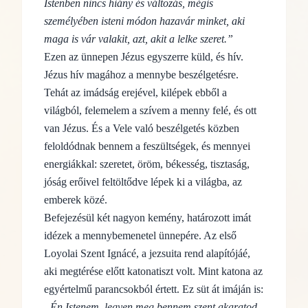
Istenben nincs hiány és változás, mégis
személyében isteni módon hazavár minket, aki
maga is vár valakit, azt, akit a lelke szeret.”
Ezen az ünnepen Jézus egyszerre küld, és hív.
Jézus hív magához a mennybe beszélgetésre.
Tehát az imádság erejével, kilépek ebből a
világból, felemelem a szívem a menny felé, és ott
van Jézus. És a Vele való beszélgetés közben
feloldódnak bennem a feszültségek, és mennyei
energiákkal: szeretet, öröm, békesség, tisztaság,
jóság erőivel feltöltődve lépek ki a világba, az
emberek közé.
Befejezésül két nagyon kemény, határozott imát
idézek a mennybemenetel ünnepére. Az első
Loyolai Szent Ignácé, a jezsuita rend alapítójáé,
aki megtérése előtt katonatiszt volt. Mint katona az
egyértelmű parancsokból értett. Ez süt át imáján is:
„Én Istenem, legyen meg bennem szent akaratod