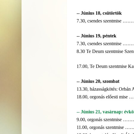
-- Június 18, csütörtök
7.30, csendes szen
-- Június 19, péntek
7.30, csendes szen
8.30 Te Deum szentmise Szent 
17.00, Te Deum szentmise Ka
-- Június 20, szombat
13.30, házasságkötés: Orbán
18.00, orgonás előe
-- Június 21, vasárnap: évkö
9.00, orgonás szen
11.00, orgonás sze