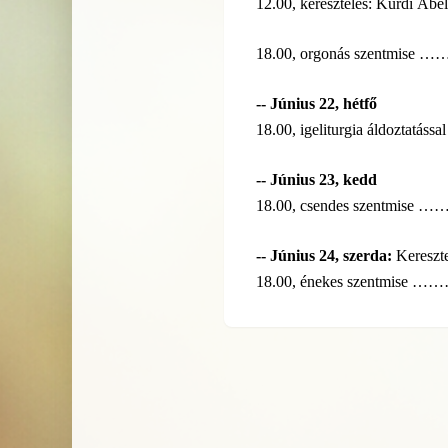
12.00, keresztelés: Kurdi Ábe
18.00, orgonás sze
-- Június 22, hétfő
18.00, igeliturgia áldoztatássa
-- Június 23, kedd
18.00, csendes sze
-- Június 24, szerda:
Kereszte
18.00, énekes szen