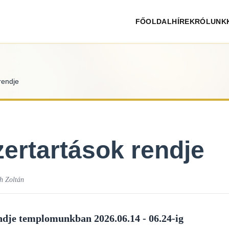
FŐOLDAL
HÍREK
RÓLUNK
rendje
zertartások rendje
h Zoltán
endje templomunkban 2026.06.14 - 06.24-ig