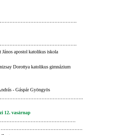
tmise ……………………………………………….
tmise ……………………………………………….
János apostol katolikus iskola
nizsay Dorottya katolikus gimnázium
 András - Gáspár Gyöngyös
sti mise ……………………………………………….
zi 12. vasárnap
tmise ………………………………………………
ntmise …………………………………………………