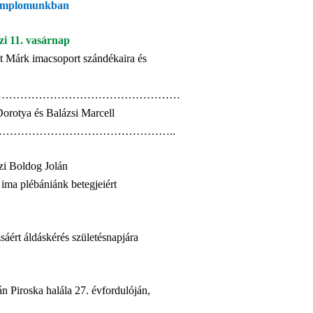
 templomunkban
zi 11. vasárnap
nt Márk imacsoport szándékaira és
ntmise ………………………………………………
Dorotya és Balázsi Marcell
tmise ……………………………………………..
i Boldog Jolán
l ima plébániánk betegjeiért
áért áldáskérés születésnapjára
n Piroska halála 27. évfordulóján,