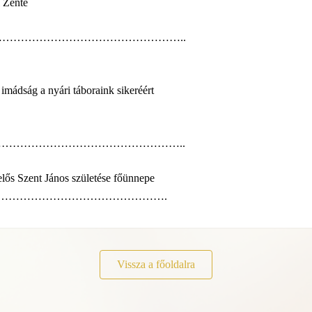
l Zente
ntmise ………………………………………………..
l imádság a nyári táboraink sikeréért
ntmise ………………………………………………..
lős Szent János születése főünnepe
tmise …………………………………………….
Vissza a főoldalra