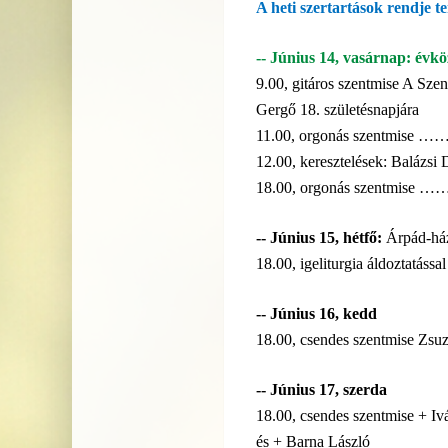
A heti szertartások rendje
-- Június 14, vasárnap: évkö
9.00, gitáros szentmise A Sze
Gergő 18. születésnapjára
11.00, orgonás sze
12.00, keresztelések: Balázsi 
18.00, orgonás szen
-- Június 15, hétfő:
Árpád-ház
18.00, igeliturgia áldoztatássa
-- Június 16, kedd
18.00, csendes szentmise Zsuzs
-- Június 17, szerda
18.00, csendes szentmise + Ivá
és + Barna László