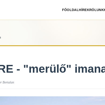
FŐOLDAL
HÍREK
RÓLUNK
p
E - "merülő" iman
er Bertalan