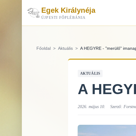
Egek Királynéja
ÚJPESTI FŐPLÉBÁNIA
Főoldal
>
Aktuális
>
A HEGYRE - "merülő" imana
AKTUÁLIS
A HEGYR
2026. május 10.
Szerző:
Forstn