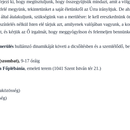
 fejezi ki, hogy megtisztuljunk, hogy összegyűjtsük mindazt, amit a vö
felé megyünk, tekintetünket a saját életünkről az Úrra irányítjuk. De 
a által átalakuljunk, szükségünk van a merülésre: le kell ereszkednünk 
színlelés nélkül Isten elé tárjuk azt, amilyenek valójában vagyunk, a kor
, és kérjük az Ő irgalmát, hogy meggyógyítson és felemeljen bennünke
emerülés
hullámzó dinamikáját követi a dicsőítésben és a szemlélődő, be
(szombat),
9-17 óráig
a Főplébánia
, emeleti terem (1041 Szent István tér 21.)
aközösség)
ség)