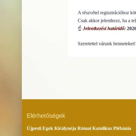
A részvétel regisztrációhoz köt
Csak akkor jelentkezz, ha a te
☝️
Jelentkezési határidő:
2026
Szeretettel várunk benneteket!
Elérhetőségek
Újpesti Egek Királynéja Római Katolikus Plébánia