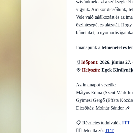
szívünknek azt a szükségletét
vigyük. Amikor dicsőítünk, fel
Vele való találkozást és az im
őszinteségét és alázatát. Hogy 
bűneinket, a nyomorúságainkat
Imanapunk a
felmenetel és l
🗓️
Időpont:
2026. június 27.
🧭
Helyszín:
Egek Királynéj
Az imanapot vezetik:
Mátyus Edina (Szent Márk Im
Gyimesi Gergő (Effata Közös
Dicsőítés: Molnár Sándor 🎶
📋 Részletes tudnivalók
ITT
🙋‍♂️ Jelentkezés
ITT