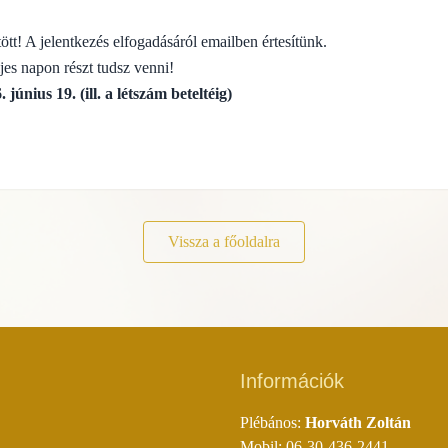
ött! A jelentkezés elfogadásáról emailben értesítünk.
ljes napon részt tudsz venni!
. június 19. (ill. a létszám beteltéig)
Vissza a főoldalra
Információk
Plébános:
Horváth Zoltán
Mobil: 06-30-436-2441