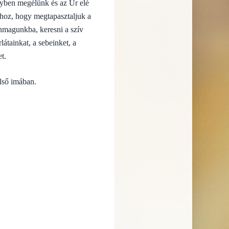
lgyben megélünk és az Úr elé
ahhoz, hogy megtapasztaljuk a
önmagunkba, keresni a szív
látainkat, a sebeinket, a
t.
lső imában.