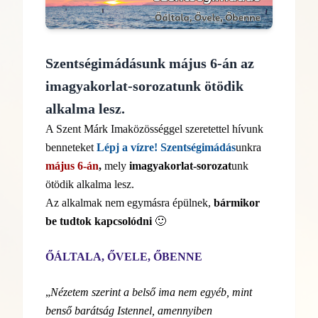
Szentségimádásunk május 6-án az
imagyakorlat-sorozatunk ötödik
alkalma lesz.
A Szent Márk Imaközösséggel szeretettel hívunk
benneteket
Lépj a vízre! Szentségimádás
unkra
május 6-án
,
mely
imagyakorlat-sorozat
unk
ötödik alkalma lesz.
Az alkalmak nem egymásra épülnek,
bármikor
be tudtok kapcsolódni
🙂
ŐÁLTALA, ŐVELE, ŐBENNE
„
Nézetem szerint a belső ima nem egyéb, mint
benső barátság Istennel, amennyiben