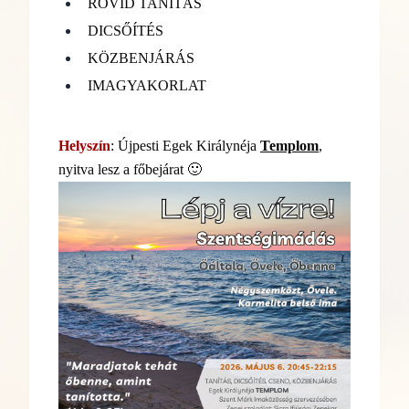
RÖVID TANÍTÁS
DICSŐÍTÉS
KÖZBENJÁRÁS
IMAGYAKORLAT
Helyszín
: Újpesti Egek Királynéja
Templom
,
nyitva lesz a főbejárat 🙂