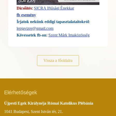
Dicsőítés
:
SICRA Ifjúsági Énekkar
fb esemény
Írjatok nekünk eddigi tapasztalataitokról
:
lepjavizre@gmail.com
Kövessetek fb-on
:
Szent Márk Imaközösség
Vissza a főoldalra
Elérhetőségek
Újpesti Egek Királynéja Római Katolikus Plébánia
1041 Budapest, Szent István tér, 21.