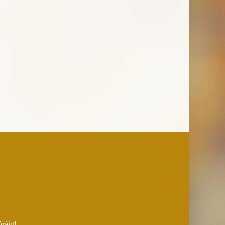
óráig!