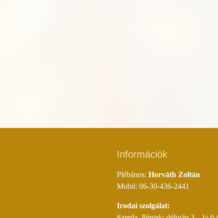
Információk
Plébános:
Horváth Zoltán
Mobil: 06-30-436-2441
Irodai szolgálat:
Szerda, Péntek: délután 3 – ½ 6 