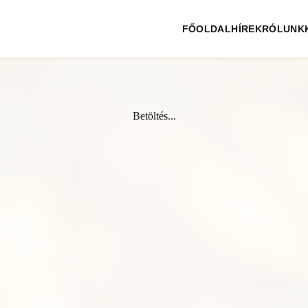
FŐOLDAL
HÍREK
RÓLUNK
Betöltés...