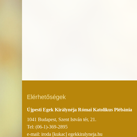
Elérhetőségek
Újpesti Egek Királynéja Római Katolikus Plébánia
1041 Budapest, Szent István tér, 21.
Tel: (06-1)-369-2895
e-mail: iroda [kukac] egekkiralyneja.hu