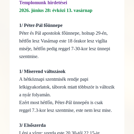
Templomunk hirdetései
2026. június 28: évközi 13. vasárnap
1/ Péter-Pál főünnepe
Péter és Pál apostolok főünnepe, holnap 29-én,
hétfőn lesz Vasárnap este 18 órakor lesz vigília
miséje, hétfőn pedig reggel 7-30-kor lesz ünnepi
szentmise.
1/ Miserend változások
A hétköznapi szentmisék rendje papi
lelkigyakorlatok, táborok miatt többször is változik
a nyár folyamán.
Ezért most hétfőn, Péter-Pál ünnepén is csak
reggel 7.3-kor lesz szentmise, este nem lesz mise.
3/ Elsőszerda
Lépj a vízre: szerda este 20.30-tól 22.15-ig