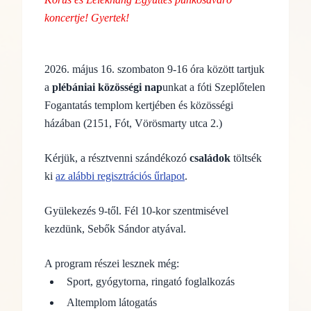
koncertje! Gyertek!
2026. május 16. szombaton 9-16 óra között tartjuk
a
plébániai közösségi nap
unkat a fóti Szeplőtelen
Fogantatás templom kertjében és közösségi
házában (2151, Fót, Vörösmarty utca 2.)
Kérjük, a résztvenni szándékozó
családok
töltsék
ki
az alábbi regisztrációs űrlapot
.
Gyülekezés 9-től. Fél 10-kor szentmisével
kezdünk, Sebők Sándor atyával.
A program részei lesznek még:
Sport, gyógytorna, ringató foglalkozás
Altemplom látogatás