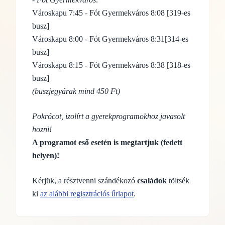
Városkapu 7:45 - Fót Gyermekváros 8:08 [319-es
busz]
Városkapu 8:00 - Fót Gyermekváros 8:31[314-es
busz]
Városkapu 8:15 - Fót Gyermekváros 8:38 [318-es
busz]
(buszjegyárak mind 450 Ft)
Pokrócot, izolírt a gyerekprogramokhoz javasolt
hozni!
A programot eső esetén is megtartjuk (fedett
helyen)!
Kérjük, a résztvenni szándékozó
családok
töltsék
ki
az alábbi regisztrációs űrlapot
.