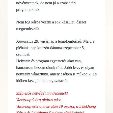
növényzetnek, de nem jó a szabadtéri
programoknak.
Nem fog kárba veszni a sok készület, ősszel
megrendezzük!
Augusztus 29, vasárnap a templombúcsú. Majd a
plébánia nap kitűzött dátuma szeptember 5,
szombat.
Helyszín és program egyeztetés alatt van,
hamarosan beszámolunk róla. Jobb lesz, és olyan
helyszínt választunk, amely esőben is működik. És
időben kezdjük rá a regisztrációt.
Szép esős hétvégét mindenkinek!
Vasárnap 9 óra gitáros mise.
Vasárnap este a mise után 19 órakor, a Lélekhang
Kórus és Lélekhang Együttes pünkösdváró