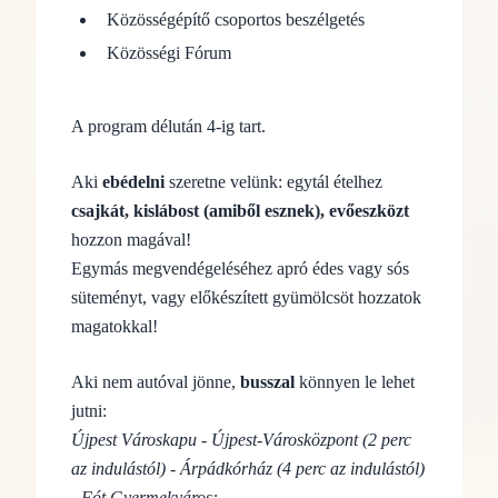
Közösségépítő csoportos beszélgetés
Közösségi Fórum
A program délután 4-ig tart.
Aki
ebédelni
szeretne velünk: egytál ételhez
csajkát, kislábost (amiből esznek), evőeszközt
hozzon magával!
Egymás megvendégeléséhez apró édes vagy sós
süteményt, vagy előkészített gyümölcsöt hozzatok
magatokkal!
Aki nem autóval jönne,
busszal
könnyen le lehet
jutni:
Újpest Városkapu - Újpest-Városközpont (2 perc
az indulástól) - Árpádkórház (4 perc az indulástól)
- Fót Gyermekváros: