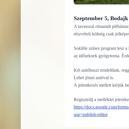
Szeptember 5, Bodajk
A tavasszal elmaradt plébánia
részvételi költség csak jelképe
Sokféle színes program lesz a
az időseknek gyógytorna. Érdek
Két autóbuszt rendeltünk, reg
Lehet jönni autóval is.
A jelentkezés mellett kérjük b
Regisztrálj a melléklet jelentk
https://docs.google.com/
usp=publish-editor