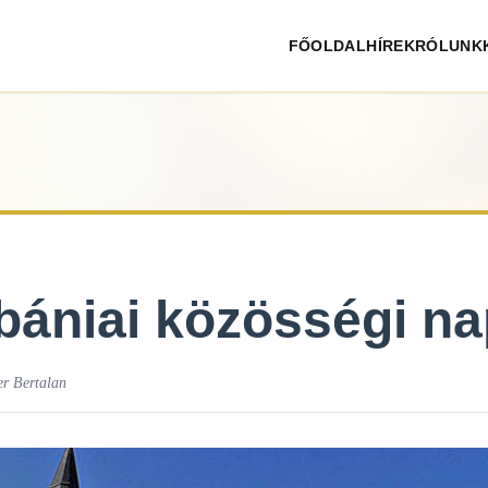
FŐOLDAL
HÍREK
RÓLUNK
bániai közösségi n
er Bertalan