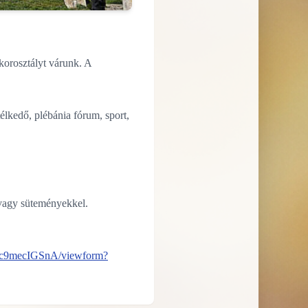
korosztályt várunk. A
élkedő, plébánia fórum, sport,
, vagy süteményekkel.
c9mecIGSnA/viewform?