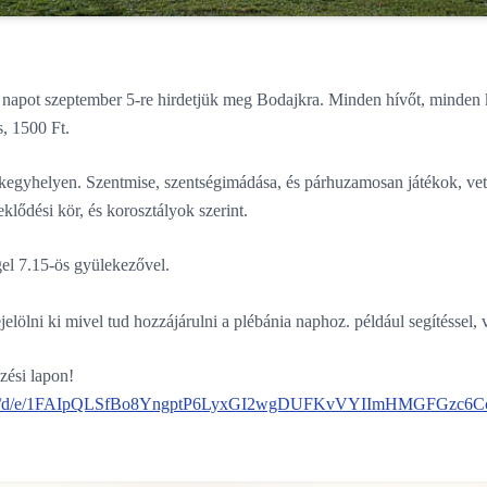
i napot szeptember 5-re hirdetjük meg Bodajkra. Minden hívőt, minden 
s, 1500 Ft.
 kegyhelyen. Szentmise, szentségimádása, és párhuzamosan játékok, vet
lődési kör, és korosztályok szerint.
gel 7.15-ös gyülekezővel.
ejelölni ki mivel tud hozzájárulni a plébánia naphoz. például segítéssel
ezési lapon!
forms/d/e/1FAIpQLSfBo8YngptP6LyxGI2wgDUFKvVYIImHMGFGzc6C