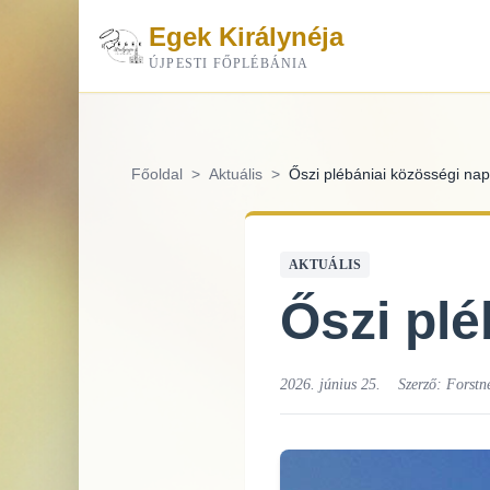
Egek Királynéja
ÚJPESTI FŐPLÉBÁNIA
Főoldal
>
Aktuális
>
Őszi plébániai közösségi nap
AKTUÁLIS
Őszi plé
2026. június 25.
Szerző:
Forstn