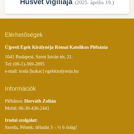
Húsvét vigíliája
(
2025. április 19.
)
Elérhetőségek
Újpesti Egek Királynéja Római Katolikus Plébánia
1041 Budapest, Szent István tér, 21.
Tel: (06-1)-369-2895
e-mail: iroda [kukac] egekkiralyneja.hu
Információk
Plébános:
Horváth Zoltán
Mobil: 06-30-436-2441
Irodai szolgálat:
Szerda, Péntek: délután 3 – ½ 6 óráig!