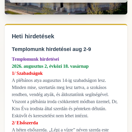
Heti hirdetések
Templomunk hirdetései aug 2-9
Templomunk hirdetései
2026. augusztus 2, évközi 18. vasárnap
1/ Szabadságok
A plébános atya augusztus 14-ig szabadságon lesz.
Minden mise, szertartás meg lesz tartva, a szokásos
rendben, vendég atyák, és áldoztatóink segítségével.
Viszont a plébánia iroda csökkentett módban üzemel, Dr,
Kiss Éva irodista által szerdán és pénteken délután.
Esküvőt és keresztelést nem lehet intézni.
2/ Elsőszerda
A héten elsőszerda. „Lépj a vízre” néven szerda este