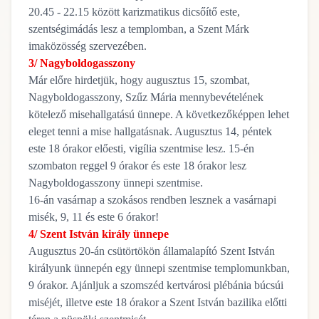
20.45 - 22.15 között karizmatikus dicsőítő este,
szentségimádás lesz a templomban, a Szent Márk
imaközösség szervezében.
3/ Nagyboldogasszony
Már előre hirdetjük, hogy augusztus 15, szombat,
Nagyboldogasszony, Szűz Mária mennybevételének
kötelező misehallgatású ünnepe. A következőképpen lehet
eleget tenni a mise hallgatásnak. Augusztus 14, péntek
este 18 órakor előesti, vigília szentmise lesz. 15-én
szombaton reggel 9 órakor és este 18 órakor lesz
Nagyboldogasszony ünnepi szentmise.
16-án vasárnap a szokásos rendben lesznek a vasárnapi
misék, 9, 11 és este 6 órakor!
4/ Szent István király ünnepe
Augusztus 20-án csütörtökön államalapító Szent István
királyunk ünnepén egy ünnepi szentmise templomunkban,
9 órakor. Ajánljuk a szomszéd kertvárosi plébánia búcsúi
miséjét, illetve este 18 órakor a Szent István bazilika előtti