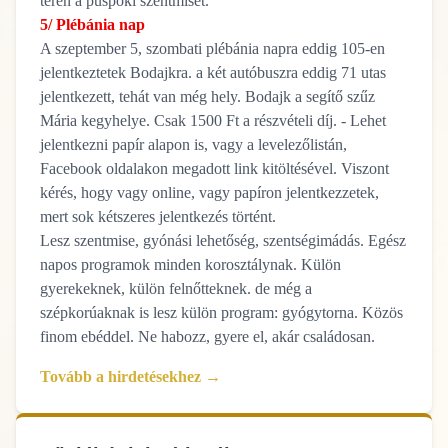
téren a püspöki szentmisét.
5/ Plébánia nap
A szeptember 5, szombati plébánia napra eddig 105-en
jelentkeztetek Bodajkra. a két autóbuszra eddig 71 utas
jelentkezett, tehát van még hely. Bodajk a segítő szűz
Mária kegyhelye. Csak 1500 Ft a részvételi díj. - Lehet
jelentkezni papír alapon is, vagy a levelezőlistán,
Facebook oldalakon megadott link kitöltésével. Viszont
kérés, hogy vagy online, vagy papíron jelentkezzetek,
mert sok kétszeres jelentkezés történt.
Lesz szentmise, gyónási lehetőség, szentségimádás. Egész
napos programok minden korosztálynak. Külön
gyerekeknek, külön felnőtteknek. de még a
szépkorúaknak is lesz külön program: gyógytorna. Közös
finom ebéddel. Ne habozz, gyere el, akár családosan.
Tovább a hirdetésekhez →