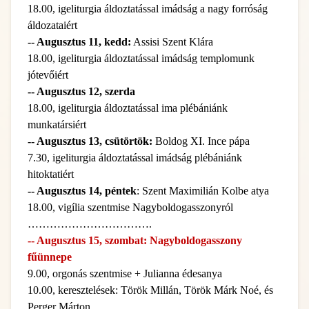
18.00, igeliturgia áldoztatással imádság a nagy forróság
áldozataiért
-- Augusztus 11, kedd:
Assisi Szent Klára
18.00, igeliturgia áldoztatással imádság templomunk
jótevőiért
-- Augusztus 12, szerda
18.00, igeliturgia áldoztatással ima plébániánk
munkatársiért
-- Augusztus 13, csütörtök:
Boldog XI. Ince pápa
7.30, igeliturgia áldoztatással imádság plébániánk
hitoktatiért
-- Augusztus 14, péntek
: Szent Maximilián Kolbe atya
18.00, vigília szentmise Nagyboldogasszonyról
…………………………….
-- Augusztus 15, szombat: Nagyboldogasszony
fűünnepe
9.00, orgonás szentmise + Julianna édesanya
10.00, keresztelések: Török Millán, Török Márk Noé, és
Perger Márton