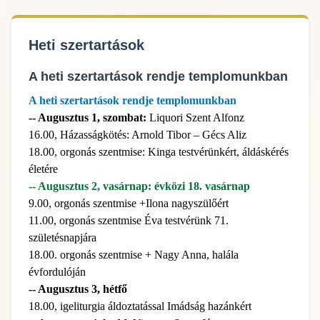
Heti szertartások
A heti szertartások rendje templomunkban
A heti szertartások rendje templomunkban
-- Augusztus 1, szombat:
Liquori Szent Alfonz
16.00, Házasságkötés: Arnold Tibor – Gécs Aliz
18.00, orgonás szentmise: Kinga testvérünkért, áldáskérés
életére
-- Augusztus 2, vasárnap: évközi 18. vasárnap
9.00, orgonás szentmise +Ilona nagyszülőért
11.00, orgonás szentmise Éva testvérünk 71.
születésnapjára
18.00. orgonás szentmise + Nagy Anna, halála
évfordulóján
-- Augusztus 3, hétfő
18.00, igeliturgia áldoztatással Imádság hazánkért