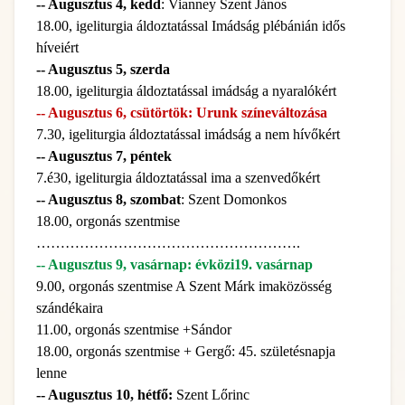
-- Augusztus 4, kedd
: Vianney Szent János
18.00, igeliturgia áldoztatással Imádság plébánián idős
híveiért
-- Augusztus 5, szerda
18.00, igeliturgia áldoztatással imádság a nyaralókért
-- Augusztus 6, csütörtök: Urunk színeváltozása
7.30, igeliturgia áldoztatással imádság a nem hívőkért
-- Augusztus 7, péntek
7.é30, igeliturgia áldoztatással ima a szenvedőkért
-- Augusztus 8, szombat
: Szent Domonkos
18.00, orgonás szentmise
……………………………………………….
-- Augusztus 9, vasárnap: évközi19. vasárnap
9.00, orgonás szentmise A Szent Márk imaközösség
szándékaira
11.00, orgonás szentmise +Sándor
18.00, orgonás szentmise + Gergő: 45. születésnapja
lenne
-- Augusztus 10, hétfő:
Szent Lőrinc